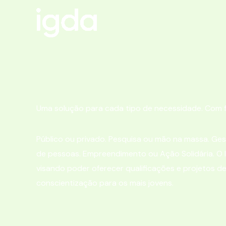
Ir
para
o
conteúdo
Uma solução para cada tipo de necessidade. Com 
Público ou privado. Pesquisa ou mão na massa. Ge
de pessoas. Empreendimento ou Ação Solidária. O I
visando poder oferecer qualificações e projetos 
conscientização para os mais jovens.